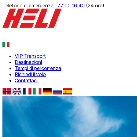
Telefono di emergenza:
77 00 16 40
(24 ore)
VIP Transport
Norsk
Destinazioni
English
Tempi di percorrenza
Français
Richiedi il volo
Deutsch
Contattaci
Русский
Español