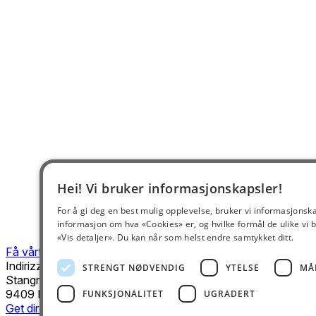
Hei! Vi bruker informasjonskapsler!
For å gi deg en best mulig opplevelse, bruker vi informasjonsk
informasjon om hva «Cookies» er, og hvilke formål de ulike vi b
«Vis detaljer». Du kan når som helst endre samtykket ditt.
Få vårt nyhetsbrev
Indirizzo
STRENGT NØDVENDIG
YTELSE
MÅ
Stangnesterminalen 2D
9409 Harstad
FUNKSJONALITET
UGRADERT
Get directions