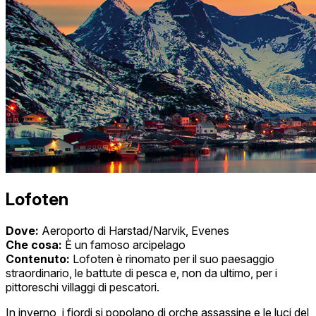
Lofoten
Dove:
Aeroporto di Harstad/Narvik, Evenes
Che cosa:
È un famoso arcipelago
Contenuto:
Lofoten è rinomato per il suo paesaggio
straordinario, le battute di pesca e, non da ultimo, per i
pittoreschi villaggi di pescatori.
In inverno, i fiordi si popolano di orche assassine e le luci del