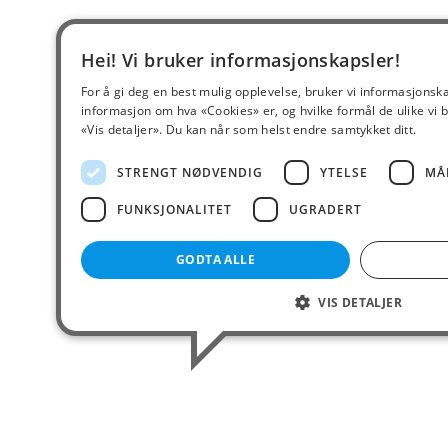
Hei! Vi bruker informasjonskapsler!
For å gi deg en best mulig opplevelse, bruker vi informasjonsk
informasjon om hva «Cookies» er, og hvilke formål de ulike vi b
«Vis detaljer». Du kan når som helst endre samtykket ditt.
STRENGT NØDVENDIG
YTELSE
MÅ
FUNKSJONALITET
UGRADERT
GODTA ALLE
VIS DETALJER