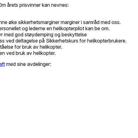
 Om årets prisvinner kan nevnes:
unne øke sikkerhetsmarginer marginer i samråd med oss.
rsonellet og lederne en helikopterpilot kan be om.
utstyr med god støydemping og beskyttelse
oss ved deltagelse på Sikkerhetskurs for helikopterbrukere.
åelse for bruk av helikopter.
en ved bruk av helikopter.
aft
med sine avdelinger: