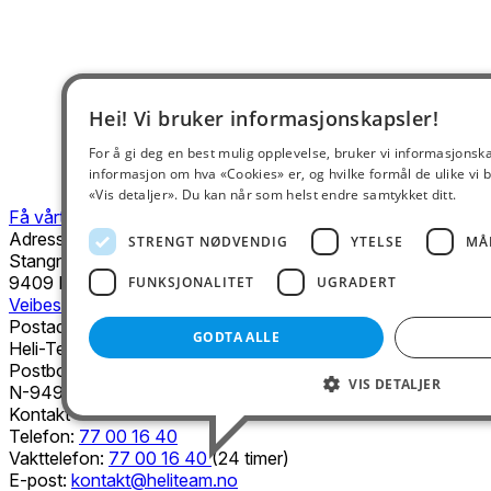
Hei! Vi bruker informasjonskapsler!
For å gi deg en best mulig opplevelse, bruker vi informasjonsk
informasjon om hva «Cookies» er, og hvilke formål de ulike vi b
«Vis detaljer». Du kan når som helst endre samtykket ditt.
Få vårt nyhetsbrev
Adresse
STRENGT NØDVENDIG
YTELSE
MÅ
Stangnesterminalen 2D
9409 Harstad
FUNKSJONALITET
UGRADERT
Veibeskrivelse
Postadresse
GODTA ALLE
Heli-Team AS
Postboks 3039 Kanebogen
VIS DETALJER
N-9498 Harstad
Kontakt
Telefon:
77 00 16 40
Vakttelefon:
77 00 16 40
(24 timer)
E-post:
kontakt@heliteam.no