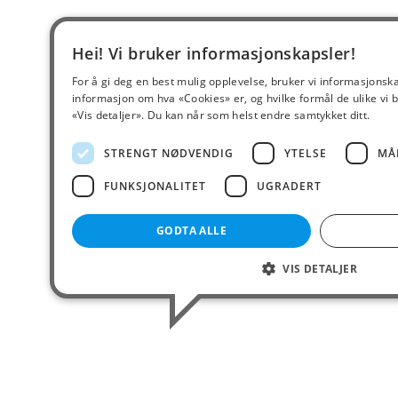
Hei! Vi bruker informasjonskapsler!
For å gi deg en best mulig opplevelse, bruker vi informasjonsk
informasjon om hva «Cookies» er, og hvilke formål de ulike vi b
«Vis detaljer». Du kan når som helst endre samtykket ditt.
STRENGT NØDVENDIG
YTELSE
MÅ
FUNKSJONALITET
UGRADERT
GODTA ALLE
VIS DETALJER