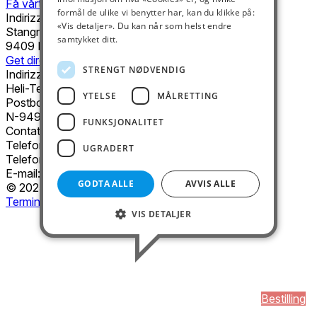
Få vårt nyhetsbrev
formål de ulike vi benytter har, kan du klikke på:
Indirizzo
«Vis detaljer». Du kan når som helst endre
Stangnesterminalen 2D
samtykket ditt.
9409 Harstad
Get directions
STRENGT NØDVENDIG
Indirizzo postale
Heli-Team AS
YTELSE
MÅLRETTING
Postboks 3039 Kanebogen
N-9498 Harstad
FUNKSJONALITET
Contatto
Telefono:
77 00 16 40
UGRADERT
Telefono di emergenza:
77 00 16 40
(24 ore)
E-mail:
kontakt@heliteam.no
GODTA ALLE
AVVIS ALLE
© 2025 Heli-Team AS
Termini e Condizioni
VIS DETALJER
Bestilling